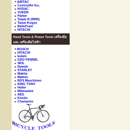
AIRTAC
ControlAir Inc.
HYDAC
YUKEN
Parker
Teiple R (RRR)
Taisei Kogyo
BelloFram
HITACHI
Hand Tools & Power Tools เครื่องมือ
และ เครื่องมือไฟฟ้า
BOSCH
HITACHI
koken
GEO FENNEL
SKIL
Dewalt
STANLEY
Makita
Maktec
BDS Maschinen
KING TONY
Heller
Milwaukee
AEG
Kendo
Champion