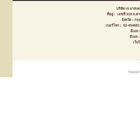
บริษัท เจ มาสเตอ
ที่อยู่ : เลขที่ 319 ถ
จังหวัด : ก
เบอร์โทร : 02-45468
อีเมล
อีเมล
เว็บ