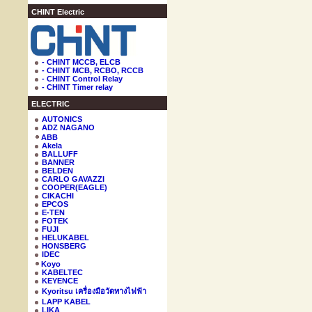
CHINT Electric
- CHINT MCCB, ELCB
- CHINT MCB, RCBO, RCCB
- CHINT Control Relay
- CHINT Timer relay
ELECTRIC
AUTONICS
ADZ NAGANO
ABB
Akela
BALLUFF
BANNER
BELDEN
CARLO GAVAZZI
COOPER(EAGLE)
CIKACHI
EPCOS
E-TEN
FOTEK
FUJI
HELUKABEL
HONSBERG
IDEC
Koyo
KABELTEC
KEYENCE
Kyoritsu เครื่องมือวัดทางไฟฟ้า
LAPP KABEL
LIKA