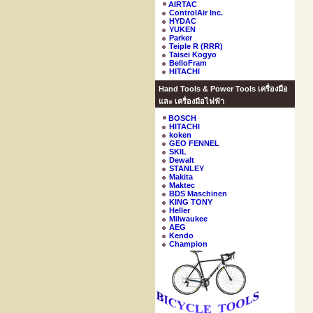
AIRTAC
ControlAir Inc.
HYDAC
YUKEN
Parker
Teiple R (RRR)
Taisei Kogyo
BelloFram
HITACHI
Hand Tools & Power Tools เครื่องมือ
และ เครื่องมือไฟฟ้า
BOSCH
HITACHI
koken
GEO FENNEL
SKIL
Dewalt
STANLEY
Makita
Maktec
BDS Maschinen
KING TONY
Heller
Milwaukee
AEG
Kendo
Champion