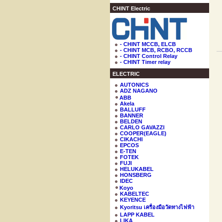
CHINT Electric
- CHINT MCCB, ELCB
- CHINT MCB, RCBO, RCCB
- CHINT Control Relay
- CHINT Timer relay
ELECTRIC
AUTONICS
ADZ NAGANO
ABB
Akela
BALLUFF
BANNER
BELDEN
CARLO GAVAZZI
COOPER(EAGLE)
CIKACHI
EPCOS
E-TEN
FOTEK
FUJI
HELUKABEL
HONSBERG
IDEC
Koyo
KABELTEC
KEYENCE
Kyoritsu เครื่องมือวัดทางไฟฟ้า
LAPP KABEL
LIKA