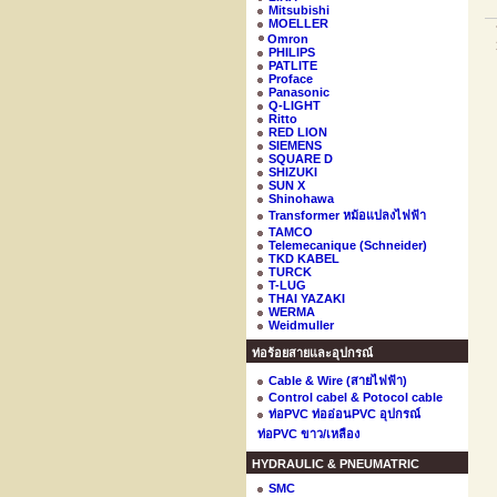
Mitsubishi
MOELLER
Omron
PHILIPS
PATLITE
Proface
Panasonic
Q-LIGHT
Ritto
RED LION
SIEMENS
SQUARE D
SHIZUKI
SUN X
Shinohawa
Transformer หม้อแปลงไฟฟ้า
TAMCO
Telemecanique (Schneider)
TKD KABEL
TURCK
T-LUG
THAI YAZAKI
WERMA
Weidmuller
ท่อร้อยสายและอุปกรณ์
Cable & Wire (สายไฟฟ้า)
Control cabel & Potocol cable
ท่อPVC ท่ออ่อนPVC อุปกรณ์
ท่อPVC ขาว/เหลือง
HYDRAULIC & PNEUMATRIC
SMC