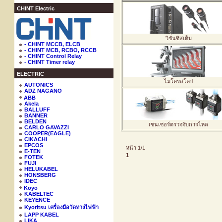
CHINT Electric
วิชั่นซิสเต็ม
- CHINT MCCB, ELCB
- CHINT MCB, RCBO, RCCB
- CHINT Control Relay
- CHINT Timer relay
ELECTRIC
ไมโครสโคป
AUTONICS
ADZ NAGANO
ABB
Akela
BALLUFF
BANNER
BELDEN
เซนเซอร์ตรวจจับการไหล
CARLO GAVAZZI
COOPER(EAGLE)
CIKACHI
EPCOS
หน้า 1/1
E-TEN
1
FOTEK
FUJI
HELUKABEL
HONSBERG
IDEC
Koyo
KABELTEC
KEYENCE
Kyoritsu เครื่องมือวัดทางไฟฟ้า
LAPP KABEL
LIKA