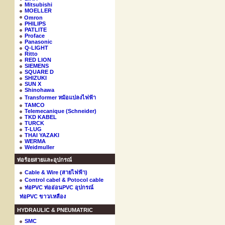
Mitsubishi
MOELLER
Omron
PHILIPS
PATLITE
Proface
Panasonic
Q-LIGHT
Ritto
RED LION
SIEMENS
SQUARE D
SHIZUKI
SUN X
Shinohawa
Transformer หม้อแปลงไฟฟ้า
TAMCO
Telemecanique (Schneider)
TKD KABEL
TURCK
T-LUG
THAI YAZAKI
WERMA
Weidmuller
ท่อร้อยสายและอุปกรณ์
Cable & Wire (สายไฟฟ้า)
Control cabel & Potocol cable
ท่อPVC ท่ออ่อนPVC อุปกรณ์
ท่อPVC ขาว/เหลือง
HYDRAULIC & PNEUMATRIC
SMC