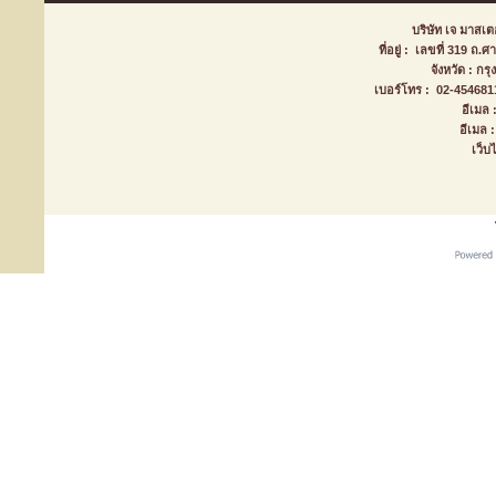
บริษัท เจ มาสเตอ
ที่อยู่ : เลขที่ 319 ถ
จังหวัด : ก
เบอร์โทร : 02-45468
อีเมล
อีเมล
เว็บ