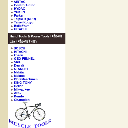
AIRTAC
ControlAir Inc.
HYDAC
YUKEN
Parker
Teiple R (RRR)
Taisei Kogyo
BelloFram
HITACHI
Hand Tools & Power Tools เครื่องมือ
และ เครื่องมือไฟฟ้า
BOSCH
HITACHI
koken
GEO FENNEL
SKIL
Dewalt
STANLEY
Makita
Maktec
BDS Maschinen
KING TONY
Heller
Milwaukee
AEG
Kendo
Champion