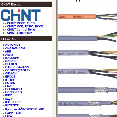
CHINT Electric
- CHINT MCCB, ELCB
- CHINT MCB, RCBO, RCCB
- CHINT Control Relay
- CHINT Timer relay
ELECTRIC
AUTONICS
ADZ NAGANO
ABB
Akela
BALLUFF
BANNER
BELDEN
CARLO GAVAZZI
COOPER(EAGLE)
CIKACHI
EPCOS
E-TEN
FOTEK
FUJI
HELUKABEL
HONSBERG
IDEC
Koyo
KABELTEC
KEYENCE
Kyoritsu เครื่องมือวัดทางไฟฟ้า
LAPP KABEL
LIKA