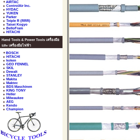
AIRTAC
ControlAir Inc.
HYDAC
YUKEN
Parker
Teiple R (RRR)
Taisei Kogyo
BelloFram
HITACHI
Hand Tools & Power Tools เครื่องมือ
และ เครื่องมือไฟฟ้า
BOSCH
HITACHI
koken
GEO FENNEL
SKIL
Dewalt
STANLEY
Makita
Maktec
BDS Maschinen
KING TONY
Heller
Milwaukee
AEG
Kendo
Champion