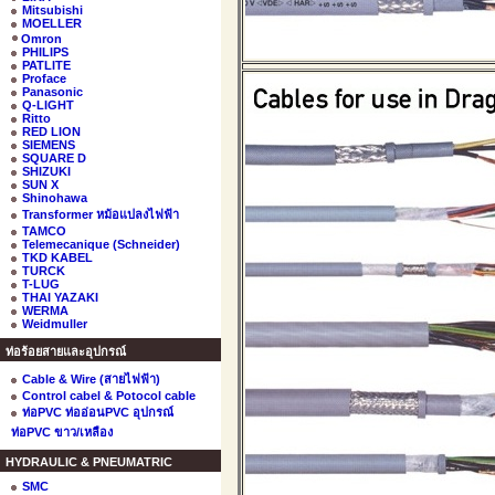
Mitsubishi
MOELLER
Omron
PHILIPS
PATLITE
Proface
Panasonic
Q-LIGHT
Ritto
RED LION
SIEMENS
SQUARE D
SHIZUKI
SUN X
Shinohawa
Transformer หม้อแปลงไฟฟ้า
TAMCO
Telemecanique (Schneider)
TKD KABEL
TURCK
T-LUG
THAI YAZAKI
WERMA
Weidmuller
ท่อร้อยสายและอุปกรณ์
Cable & Wire (สายไฟฟ้า)
Control cabel & Potocol cable
ท่อPVC ท่ออ่อนPVC อุปกรณ์
ท่อPVC ขาว/เหลือง
HYDRAULIC & PNEUMATRIC
SMC