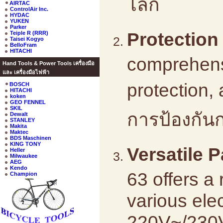
โลก
AIRTAC
ControlAir Inc.
HYDAC
YUKEN
Parker
Protection 
Teiple R (RRR)
Taisei Kogyo
BelloFram
HITACHI
comprehensi
Hand Tools & Power Tools เครื่องมือ
และ เครื่องมือไฟฟ้า
protection, 
BOSCH
HITACHI
koken
GEO FENNEL
SKIL
การป้องกัน
Dewalt
STANLEY
Makita
Maktec
BDS Maschinen
KING TONY
Versatile​
Heller
Milwaukee
AEG
Kendo
63 offers a
Champion
various elec
220V~/230V~