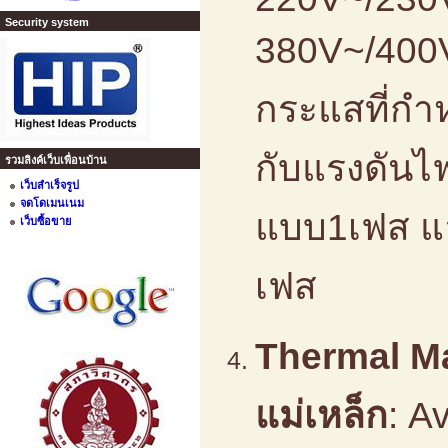
Security system
380V~/400V~
กระแสที่กำ
กับแรงดันไ
รวมลิงค์เว็บเพื่อนบ้าน
เว็บสำเร็จรูป
จดโดเมนเนม
แบบ1เฟส แ
เว็บซื้อขาย
เฟส
Thermal M
แม่เหล็ก
: A