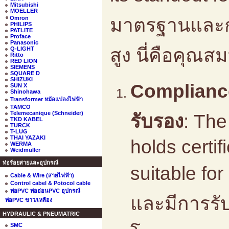
Mitsubishi
MOELLER
มาตรฐานและกา
Omron
PHILIPS
PATLITE
Proface
Panasonic
สูง นี่คือคุณส
Q-LIGHT
Ritto
RED LION
SIEMENS
SQUARE D
SHIZUKI
Compliance
SUN X
Shinohawa
Transformer หม้อแปลงไฟฟ้า
TAMCO
Telemecanique (Schneider)
รับรอง
: Th
TKD KABEL
TURCK
T-LUG
THAI YAZAKI
holds certi
WERMA
Weidmuller
ท่อร้อยสายและอุปกรณ์
suitable f
Cable & Wire (สายไฟฟ้า)
Control cabel & Potocol cable
ท่อPVC ท่ออ่อนPVC อุปกรณ์
และมีการรั
ท่อPVC ขาว/เหลือง
HYDRAULIC & PNEUMATRIC
SMC