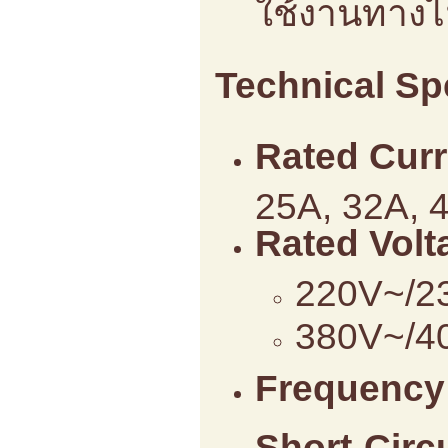
ใช้งานทางไ
Technical Sp
Rated Curr
25A, 32A, 
Rated Volt
220V~/23
380V~/40
Frequency 
Short-Circ