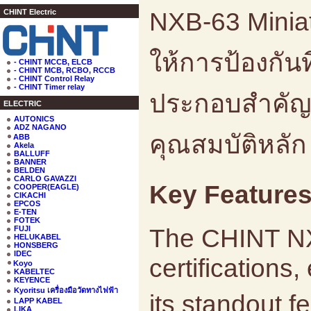
NXB-63 Miniatu
CHINT Electric
ให้การป้องกันท
- CHINT MCCB, ELCB
- CHINT MCB, RCBO, RCCB
- CHINT Control Relay
- CHINT Timer relay
ประกอบสำคัญสำ
ELECTRIC
AUTONICS
ADZ NAGANO
คุณสมบัติหลั
ABB
Akela
BALLUFF
BANNER
BELDEN
CARLO GAVAZZI
Key Features 
COOPER(EAGLE)
CIKACHI
EPCOS
E-TEN
FOTEK
The CHINT NXB
FUJI
HELUKABEL
HONSBERG
IDEC
certifications
Koyo
KABELTEC
KEYENCE
Kyoritsu เครื่องมือวัดทางไฟฟ้า
its standout
LAPP KABEL
LIKA